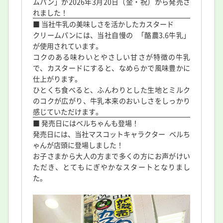
ムパン」が2026年3月20日（金・祝）から発売さ
れました！
■ 当社牛乳の美味しさを活かしたカスタード
クリームパンには、当社自慢の 「酪農3.6牛乳」
が使用されています。
コクのある味わいとやさしい甘さが特徴の牛乳
で、カスタードにすると、なめらかで風味豊かに
仕上がります。
ひとくち食べると、ふんわりとした生地とミルク
のコクが広がり、牛乳本来のおいしさをしっかり
感じていただけます。
■ 発売日にはベルちゃんも登場！
発売日には、当社マスコットキャラクター ベルち
ゃんが店頭に登場しました！
お子さまから大人の方まで多くの方にお声がけい
ただき、とてもにぎやかなスタートとなりまし
た。